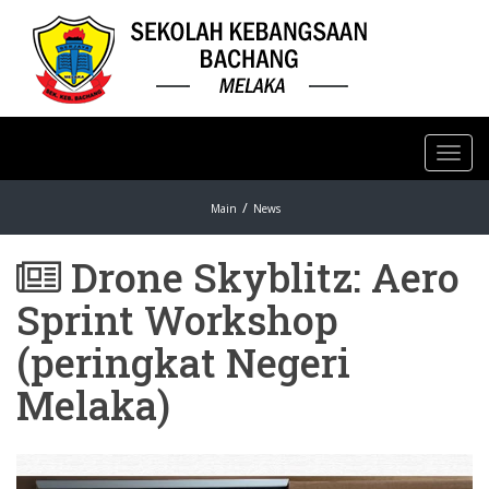
Toggl
navig
Main
News
Drone Skyblitz: Aero
Sprint Workshop
(peringkat Negeri
Melaka)